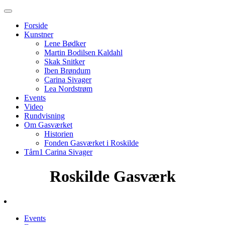
Forside
Kunstner
Lene Bødker
Martin Bodilsen Kaldahl
Skak Snitker
Iben Brøndum
Carina Sivager
Lea Nordstrøm
Events
Video
Rundvisning
Om Gasværket
Historien
Fonden Gasværket i Roskilde
Tårn1 Carina Sivager
Roskilde Gasværk
Events