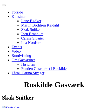
Forside
Kunstner
Lene Bødker
Martin Bodilsen Kaldahl
Skak Snitker
Iben Brøndum
Carina Sivager
Lea Nordstrøm
Events
Video
Rundvisning
Om Gasværket
Historien
Fonden Gasværket i Roskilde
Tårn1 Carina Sivager
Roskilde Gasværk
Skak Snitker