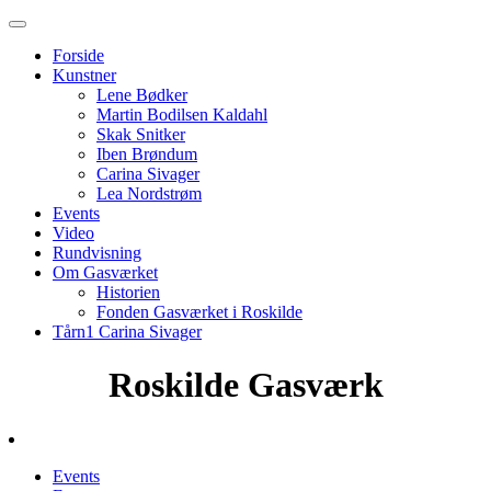
Forside
Kunstner
Lene Bødker
Martin Bodilsen Kaldahl
Skak Snitker
Iben Brøndum
Carina Sivager
Lea Nordstrøm
Events
Video
Rundvisning
Om Gasværket
Historien
Fonden Gasværket i Roskilde
Tårn1 Carina Sivager
Roskilde Gasværk
Events