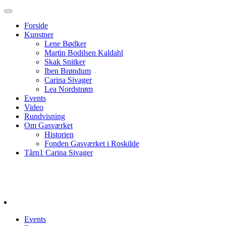
Forside
Kunstner
Lene Bødker
Martin Bodilsen Kaldahl
Skak Snitker
Iben Brøndum
Carina Sivager
Lea Nordstrøm
Events
Video
Rundvisning
Om Gasværket
Historien
Fonden Gasværket i Roskilde
Tårn1 Carina Sivager
Events